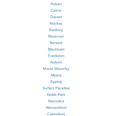
Hobart
Cairns
Darwin
Mackay
Bunbury
Reservoir
Berwick
Blacktown
Frankston
Auburn
Mount Waverley
Albany
Epping
Surfers Paradise
Noble Park
Maroubra
Warnambool
Caboolture