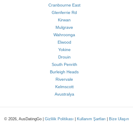
Cranbourne East
Glenferrie Rd
Kirwan
Mulgrave
Wahroonga
Elwood
Yokine
Drouin
South Penrith
Burleigh Heads
Rivervale
Kelmscott
Avustralya
© 2026, AusDatingGo |
Gizlilik Politikası
|
Kullanım Şartları
|
Bize Ulaşın